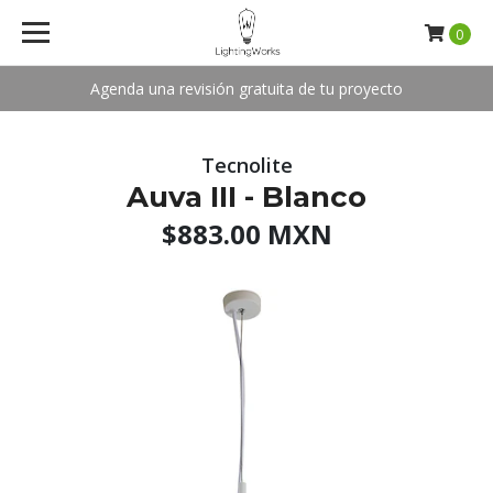
0
Agenda una revisión gratuita de tu proyecto
Tecnolite
Auva III - Blanco
$883.00 MXN